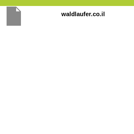
Перейти
waldlaufer.co.il
к
содержимому