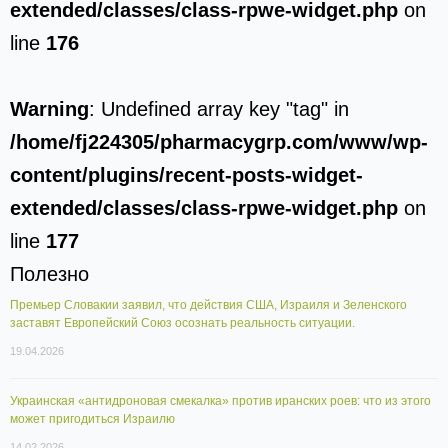
extended/classes/class-rpwe-widget.php
on
line
176
Warning
: Undefined array key "tag" in
/home/fj224305/pharmacygrp.com/www/wp-
content/plugins/recent-posts-widget-
extended/classes/class-rpwe-widget.php
on
line
177
Полезно
Премьер Словакии заявил, что действия США, Израиля и Зеленского
заставят Европейский Союз осознать реальность ситуации.
19.04.2026
Украинская «антидроновая смекалка» против иранских роев: что из этого
может пригодиться Израилю
14.02.2026