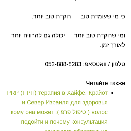
כי מי שעומדת טוב — רוקדת טוב יותר.
ומי שרוקדת טוב יותר — יכולה גם להרוויח יותר
לאורך זמן.
טלפון / וואטסאפ: 052-888-8283
Читайте также
PRP (ПРП) терапия в Хайфе, Крайот
и Север Израиля для здоровья
волос ( טיפול פרפ ): кому она может
подойти и почему консультация