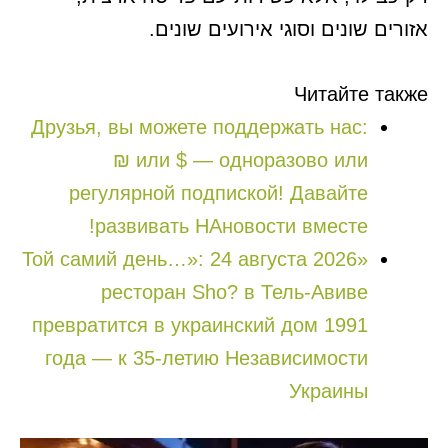
אזורים שונים וסוגי אירועים שונים.
Читайте также
Друзья, вы можете поддержать нас:
₪ или $ — одноразово или
регулярной подпиской! Давайте
развивать НАновости вместе!
«Той самий день…»: 24 августа 2026
ресторан Sho? в Тель-Авиве
превратится в украинский дом 1991
года — к 35-летию Независимости
Украины