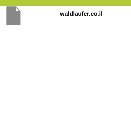
Перейти
waldlaufer.co.il
к
содержимому