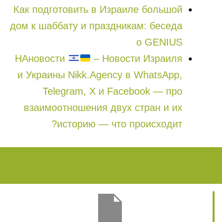
Как подготовить в Израиле большой
дом к шаббату и праздникам: беседа
о GENIUS
НАновости
– Новости Израиля
и Украины Nikk.Agency в WhatsApp,
Telegram, X и Facebook — про
взаимоотношения двух стран и их
историю — что происходит?