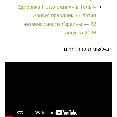
«Здибанка Незалежних» в Тель-
Авиве: праздник 35-летия
независимости Украины — 22
августа 2026
רב-לשוניות כדרך חיים