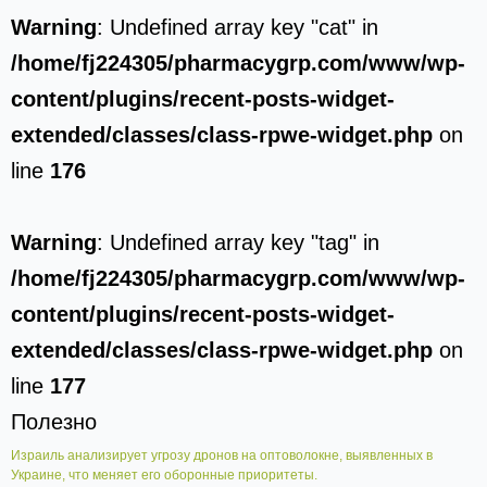
Warning
: Undefined array key "cat" in
/home/fj224305/pharmacygrp.com/www/wp-
content/plugins/recent-posts-widget-
extended/classes/class-rpwe-widget.php
on
line
176
Warning
: Undefined array key "tag" in
/home/fj224305/pharmacygrp.com/www/wp-
content/plugins/recent-posts-widget-
extended/classes/class-rpwe-widget.php
on
line
177
Полезно
Израиль анализирует угрозу дронов на оптоволокне, выявленных в
Украине, что меняет его оборонные приоритеты.