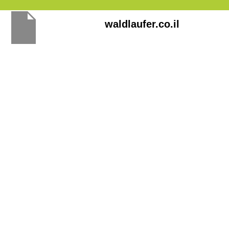
Перейти
waldlaufer.co.il
к
содержимому