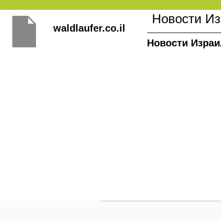
Перейти
Новости И
к
waldlaufer.co.il
содержимому
Новости Израи