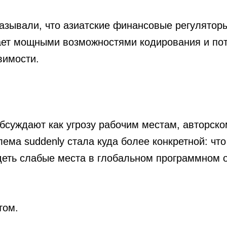
азывали, что азиатские финансовые регуляторы
дает мощными возможностями кодирования и по
вимости.
бсуждают как угрозу рабочим местам, авторско
ема suddenly стала куда более конкретной: чт
деть слабые места в глобальном программном 
том.