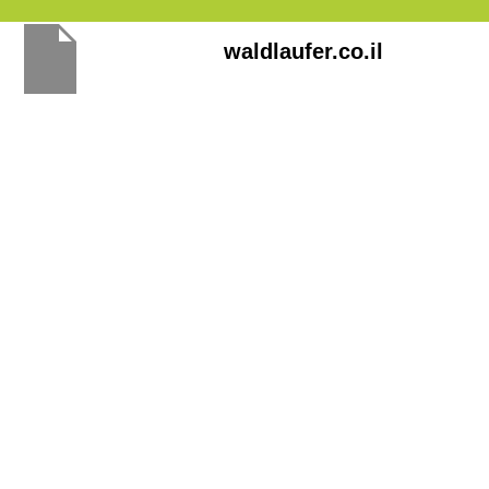
Перейти
waldlaufer.co.il
к
содержимому