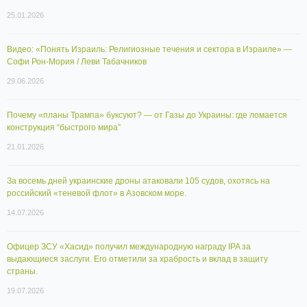
25.01.2026
Видео: «Понять Израиль: Религиозные течения и сектора в Израиле» —
Софи Рон-Мория / Леви Табачников
29.06.2026
Почему «планы Трампа» буксуют? — от Газы до Украины: где ломается
конструкция “быстрого мира”
21.01.2026
За восемь дней украинские дроны атаковали 105 судов, охотясь на
российский «теневой флот» в Азовском море.
14.07.2026
Офицер ЗСУ «Хасид» получил международную награду IPA за
выдающиеся заслуги. Его отметили за храбрость и вклад в защиту
страны.
19.07.2026