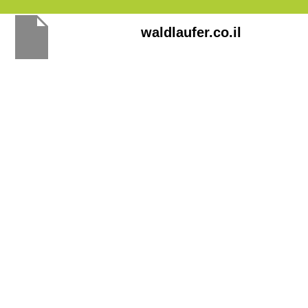
Перейти
waldlaufer.co.il
к
содержимому