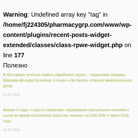
Warning
: Undefined array key "tag" in
/home/fj224305/pharmacygrp.com/www/wp-
content/plugins/recent-posts-widget-
extended/classes/class-rpwe-widget.php
on
line
177
Полезно
В Житомире почтили память еврейского героя — защитника Украины
Максима-Вольфа Булыгина: в лицее «Ор Авнер» открыли мемориальную
доску
23.01.2026
Фильм «Сліди» о шести украинках, переживших сексуальное насилие и
пытки во время российской агрессии, покажут на DOCAVIV 4 июня 2026
года.
31.05.2026