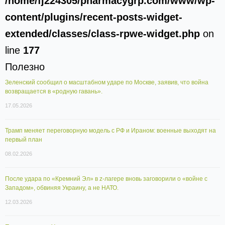
/home/fj224305/pharmacygrp.com/www/wp-
content/plugins/recent-posts-widget-
extended/classes/class-rpwe-widget.php
on
line
177
Полезно
Зеленский сообщил о масштабном ударе по Москве, заявив, что война
возвращается в «родную гавань».
17.05.2026
Трамп меняет переговорную модель с РФ и Ираном: военные выходят на
первый план
08.02.2026
После удара по «Кремний Эл» в z-лагере вновь заговорили о «войне с
Западом», обвиняя Украину, а не НАТО.
12.03.2026