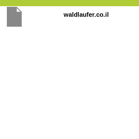
Перейти
waldlaufer.co.il
к
содержимому