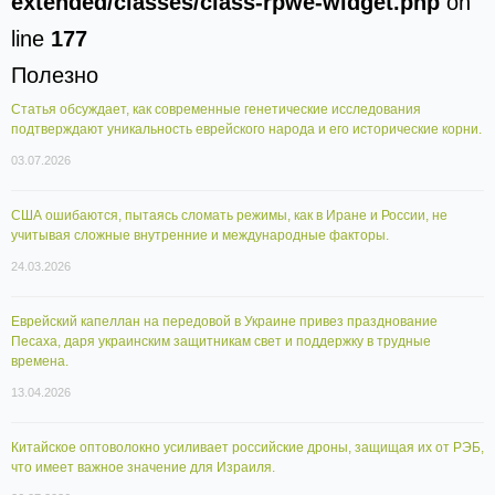
extended/classes/class-rpwe-widget.php
on
line
177
Полезно
Статья обсуждает, как современные генетические исследования
подтверждают уникальность еврейского народа и его исторические корни.
03.07.2026
США ошибаются, пытаясь сломать режимы, как в Иране и России, не
учитывая сложные внутренние и международные факторы.
24.03.2026
Еврейский капеллан на передовой в Украине привез празднование
Песаха, даря украинским защитникам свет и поддержку в трудные
времена.
13.04.2026
Китайское оптоволокно усиливает российские дроны, защищая их от РЭБ,
что имеет важное значение для Израиля.