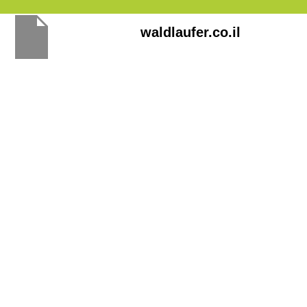
Перейти
waldlaufer.co.il
к
содержимому