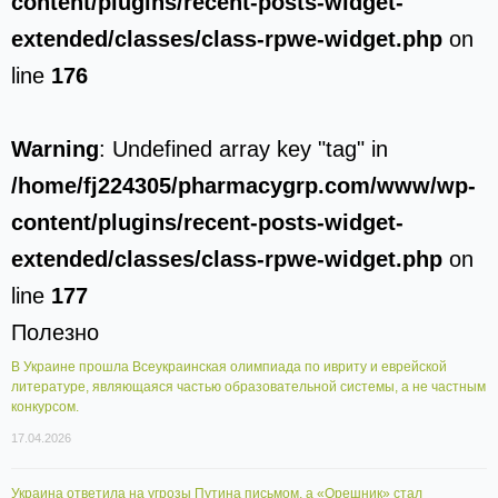
content/plugins/recent-posts-widget-
extended/classes/class-rpwe-widget.php
on
line
176
Warning
: Undefined array key "tag" in
/home/fj224305/pharmacygrp.com/www/wp-
content/plugins/recent-posts-widget-
extended/classes/class-rpwe-widget.php
on
line
177
Полезно
В Украине прошла Всеукраинская олимпиада по ивриту и еврейской
литературе, являющаяся частью образовательной системы, а не частным
конкурсом.
17.04.2026
Украина ответила на угрозы Путина письмом, а «Орешник» стал