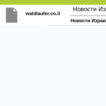
Перейти
Новости И
к
waldlaufer.co.il
содержимому
Новости Израи