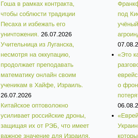
Гоша в рамках контракта,
Франкф
чтобы соблюсти традиции
под Ки
Песаха и избежать его
учёный
уничтожения.
26.07.2026
агроин
Учительница из Луганска,
07.08.
несмотря на оккупацию,
«Это к
продолжает преподавать
разгов
математику онлайн своим
еврей
ученикам в Хайфе, Израиль.
о фрон
26.07.2026
потеря
Китайское оптоволокно
06.08.
усиливает российские дроны,
«Еврей
защищая их от РЭБ, что имеет
Украин
важное значение для Израиля.
которы