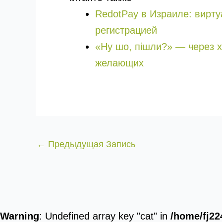
RedotPay в Израиле: вирту
регистрацией
«Ну шо, пішли?» — через 
желающих
←
Предыдущая Запись
Warning
: Undefined array key "cat" in
/home/fj22