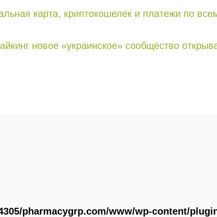
альная карта, криптокошелек и платежи по все
хайкинг новое «украинское» сообщество открыв
4305/pharmacygrp.com/www/wp-content/plugins