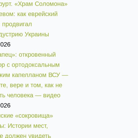
урт. «Храм Соломона»
евом: как еврейский
 продвигал
дустрию Украины
2026
апец»: откровенный
ор с ортодоксальным
ским капелланом ВСУ —
те, вере и том, как не
ть человека — видео
2026
ские «сокровища»
ы: Истории мест,
е должен увидеть