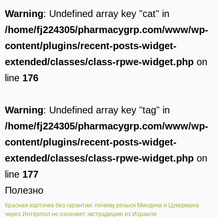
Warning
: Undefined array key "cat" in
/home/fj224305/pharmacygrp.com/www/wp-
content/plugins/recent-posts-widget-
extended/classes/class-rpwe-widget.php
on
line
176
Warning
: Undefined array key "tag" in
/home/fj224305/pharmacygrp.com/www/wp-
content/plugins/recent-posts-widget-
extended/classes/class-rpwe-widget.php
on
line
177
Полезно
Красная карточка без гарантии: почему розыск Миндича и Цукермана
через Интерпол не означает экстрадицию из Израиля