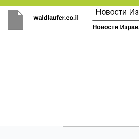
Перейти
Новости И
к
waldlaufer.co.il
содержимому
Новости Израи