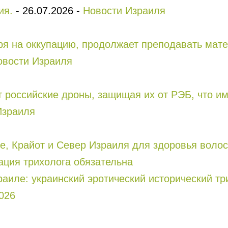
ия.
-
26.07.2026
-
Новости Израиля
тря на оккупацию, продолжает преподавать мат
овости Израиля
т российские дроны, защищая их от РЭБ, что и
Израиля
и Север Израиля для здоровья волос ( טיפול פרפ ): кому она мо
ация трихолога обязательна
зраиле: украинский эротический исторический т
026