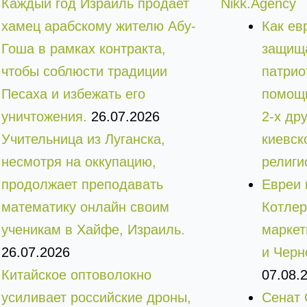
Каждый год Израиль продает
Nikk.Agency
хамец арабскому жителю Абу-
Как ев
Гоша в рамках контракта,
защища
чтобы соблюсти традиции
патрио
Песаха и избежать его
помощь
уничтожения.
26.07.2026
2-х др
Учительница из Луганска,
киевск
несмотря на оккупацию,
религи
продолжает преподавать
Евреи 
математику онлайн своим
Котлер
ученикам в Хайфе, Израиль.
маркет
26.07.2026
и Черн
Китайское оптоволокно
07.08.
усиливает российские дроны,
Сенат 