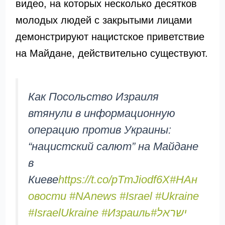
видео, на которых несколько десятков
молодых людей с закрытыми лицами
демонстрируют нацистское приветствие
на Майдане, действительно существуют.
Как Посольство Израиля
втянули в информационную
операцию против Украины:
“нацистский салют” на Майдане
в
Киеве
https://t.co/pTmJiodf6X
#НАн
овости
#NAnews
#Israel
#Ukraine
#IsraelUkraine
#Израиль
#ישראל