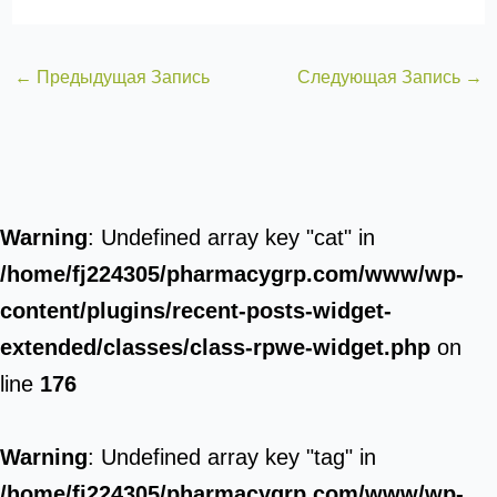
←
Предыдущая Запись
Следующая Запись
→
Warning
: Undefined array key "cat" in
/home/fj224305/pharmacygrp.com/www/wp-
content/plugins/recent-posts-widget-
extended/classes/class-rpwe-widget.php
on
line
176
Warning
: Undefined array key "tag" in
/home/fj224305/pharmacygrp.com/www/wp-