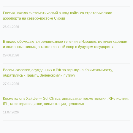
Россия начала систематический вывод войск со стратегического
аэропорта на северо-востоке Сирии
26.01.2026
В видео обсуждаются религиозные течения в Израиле, включая харедим
и «вязанные кипы», а также главный спор о будущем государства.
29.06.2026
Восемь человек, осужденных в РФ по взрыву на Крымском мосту,
обратились к Трампу, Зеленскому и путину
27.01.2026
Косметолог в Хайфе — Sol Clinics: аппаратная косметология, RF-лифтинг,
IPL, мезотерапия, акне, пигментация, целлюлит
11.07.2026