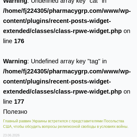
Warning
: Undefined array key "cat" in
/home/fj224305/pharmacygrp.com/www/wp-
content/plugins/recent-posts-widget-
extended/classes/class-rpwe-widget.php
on
line
176
Warning
: Undefined array key "tag" in
/home/fj224305/pharmacygrp.com/www/wp-
content/plugins/recent-posts-widget-
extended/classes/class-rpwe-widget.php
on
line
177
Полезно
Главный раввин Украины встретился с представителями Посольства
США, чтобы обсудить вопросы религиозной свободы в условиях войны.
23.06.2026