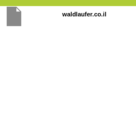
Перейти
waldlaufer.co.il
к
содержимому