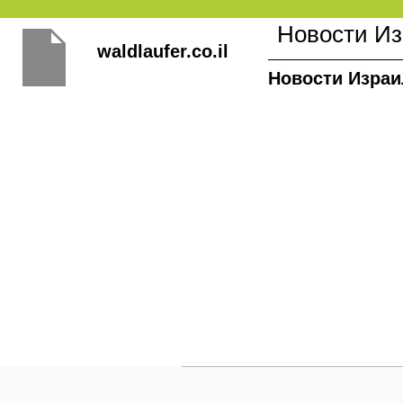
Перейти
Новости И
к
waldlaufer.co.il
содержимому
Новости Израи