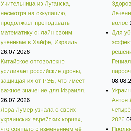
Учительница из Луганска,
Здоров
несмотря на оккупацию,
Лечени
продолжает преподавать
волос
математику онлайн своим
Для уб
ученикам в Хайфе, Израиль.
эффект
26.07.2026
решени
Китайское оптоволокно
Гениал
усиливает российские дроны,
парооч
защищая их от РЭБ, что имеет
08.08.
важное значение для Израиля.
Украин
26.07.2026
Антон 
Лора Лумер узнала о своих
четырё
украинских еврейских корнях,
2026
0
что совпало с изменением её
Продви