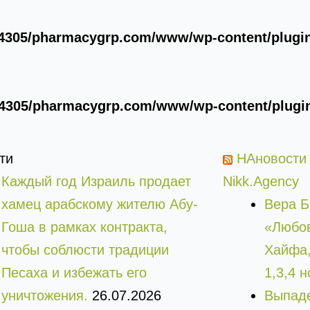
4305/pharmacygrp.com/www/wp-content/plugins
4305/pharmacygrp.com/www/wp-content/plugins
ти
НАновости
Каждый год Израиль продает
Nikk.Agency
хамец арабскому жителю Абу-
Вера Б
Гоша в рамках контракта,
«Любов
чтобы соблюсти традиции
Хайфа,
Песаха и избежать его
1,3,4 
уничтожения.
26.07.2026
Выпаде