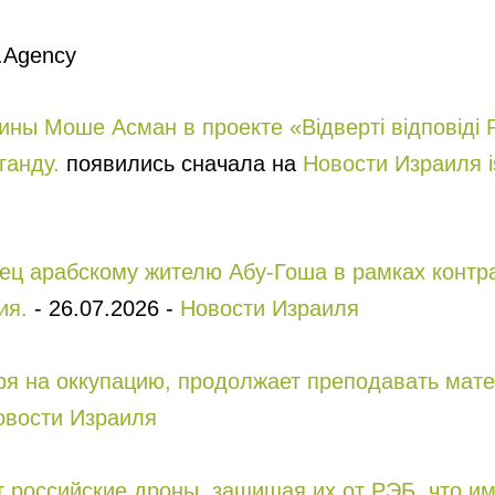
.Agency
ны Моше Асман в проекте «Відверті відповіді 
ганду.
появились сначала на
Новости Израиля isr
ец арабскому жителю Абу-Гоша в рамках контра
ия.
-
26.07.2026
-
Новости Израиля
тря на оккупацию, продолжает преподавать мат
овости Израиля
т российские дроны, защищая их от РЭБ, что и