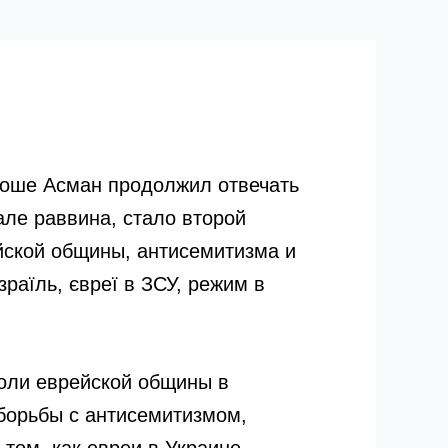
 Моше Асман продолжил отвечать
але раввина, стало второй
йской общины, антисемитизма и
зраїль, євреї в ЗСУ, режим в
роли еврейской общины в
 борьбы с антисемитизмом,