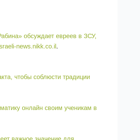
Рабина» обсуждает евреев в ЗСУ,
aeli-news.nikk.co.il
.
кта, чтобы соблюсти традиции
ематику онлайн своим ученикам в
меет важное значение для