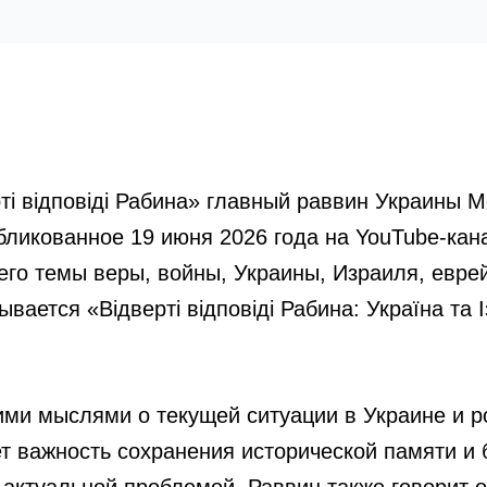
рті відповіді Рабина» главный раввин Украины
бликованное 19 июня 2026 года на YouTube-кан
го темы веры, войны, Украины, Израиля, евре
вается «Відверті відповіді Рабина: Україна та І
ими мыслями о текущей ситуации в Украине и 
ет важность сохранения исторической памяти и