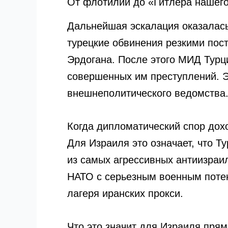
От флотилии до «Гитлера нашег
Дальнейшая эскалация оказалась
турецкие обвинения резкими пос
Эрдогана. После этого МИД Турц
совершенных им преступлений. 
внешнеполитического ведомства
Когда дипломатический спор дохо
Для Израиля это означает, что Ту
из самых агрессивных антиизраил
НАТО с серьезным военным потен
лагеря иранских прокси.
Что это значит для Израиля прям