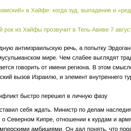
рaмский» в Хайфе: когда зуд, выпадение и «р
ий рок из Хайфы прозвучит в Тель-Авиве 7 авгус
дную антиизраильскую речь, а попытку Эрдоган
 мусульманском мире. Чем слабее выглядят тр
ается говорить от имени региона. В этом смысл
кий вызов Израилю, и элемент внутреннего тур
онфликт быстро перешел в личную фазу
аставил себя ждать. Министр по делам наследи
о Северном Кипре, отношении к курдам и армян
мперскими амбициями. Он дал понять, что пора