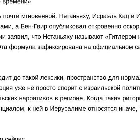
о времени»
 почти мгновенной. Нетаньяху, Исраэль Кац и 
тами, а Бен-Гвир опубликовал откровенно оско
ии заявил, что Нетаньяху называют «Гитлером 
Эта формула зафиксирована на официальном са
.
дит до такой лексики, пространство для нормал
рция уже не просто спорит с израильской полит
ьских нарративов в регионе. Когда такая рито
циалом, к ней в Иерусалиме относятся иначе,
о сейчас