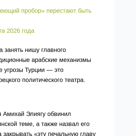
едеющий пробор» перестают быть
та 2026 года
а занять нишу главного
адиционные арабские механизмы
е угрозы Турции — это
ецкого политического театра.
я Амихай Элиягу обвинил
ской теме, а также назвал его
 закрывать «эту печальную главу