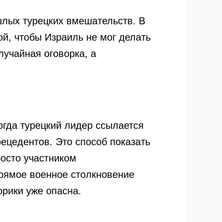
лых турецких вмешательств. В
ой, чтобы Израиль не мог делать
учайная оговорка, а
огда турецкий лидер ссылается
рецедентов. Это способ показать
росто участником
рямое военное столкновение
орики уже опасна.