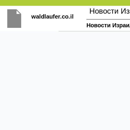
Перейти
Новости И
к
waldlaufer.co.il
содержимому
Новости Израи