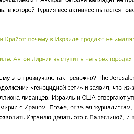
ерусалимом и Анкарой сегодня выглядит не про
ль, в которой Турция все активнее пытается гов
и Крайот: почему в Израиле продают не «маляр
иле: Антон Лирник выступит в четырёх городах 
ему это прозвучало так тревожно? The Jerusale
должении «геноцидной сети» и заявил, что из-
ллиона ливанцев. Израиль и США отвергают ут
мирии с Ираном. Позже, отвечая журналистам, 
озволить Израилю делать это с Палестиной, и 