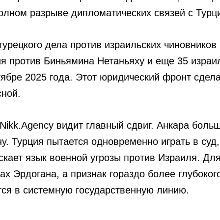
полном разрыве дипломатических связей с Турц
турецкого дела против израильских чиновников
я против Биньямина Нетаньяху и еще 35 израи
тябре 2025 года. Этот юридический фронт сд
ной.
 Nikk.Agency видит главный сдвиг. Анкара боль
у. Турция пытается одновременно играть в суд,
скает язык военной угрозы против Израиля. Для
вах Эрдогана, а признак гораздо более глубоког
ся в системную государственную линию.