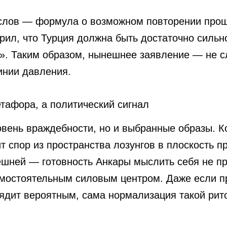
 слов — формула о возможном повторении прош
рил, что Турция должна быть достаточно сильн
». Таким образом, нынешнее заявление — не сл
инии давления.
тафора, а политический сигнал
овень враждебности, но и выбранные образы. К
т спор из пространства лозунгов в плоскость п
нешней — готовность Анкары мыслить себя не п
амостоятельным силовым центром. Даже если п
лядит вероятным, сама нормализация такой рит