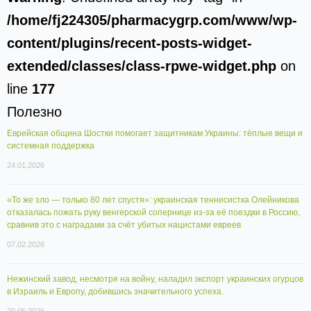
/home/fj224305/pharmacygrp.com/www/wp-
content/plugins/recent-posts-widget-
extended/classes/class-rpwe-widget.php
on
line
177
Полезно
Еврейская община Шостки помогает защитникам Украины: тёплые вещи и
системная поддержка
24.01.2026
«То же зло — только 80 лет спустя»: украинская теннисистка Олейникова
отказалась пожать руку венгерской сопернице из-за её поездки в Россию,
сравнив это с наградами за счёт убитых нацистами евреев
07.02.2026
Нежинский завод, несмотря на войну, наладил экспорт украинских огурцов
в Израиль и Европу, добившись значительного успеха.