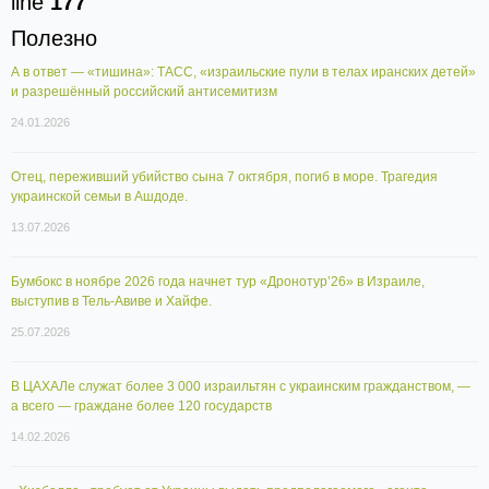
line
177
Полезно
А в ответ — «тишина»: ТАСС, «израильские пули в телах иранских детей»
и разрешённый российский антисемитизм
24.01.2026
Отец, переживший убийство сына 7 октября, погиб в море. Трагедия
украинской семьи в Ашдоде.
13.07.2026
Бумбокс в ноябре 2026 года начнет тур «Дронотур’26» в Израиле,
выступив в Тель-Авиве и Хайфе.
25.07.2026
В ЦАХАЛе служат более 3 000 израильтян с украинским гражданством, —
а всего — граждане более 120 государств
14.02.2026