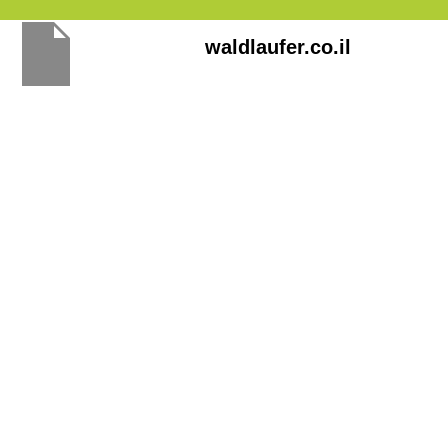
Перейти
waldlaufer.co.il
к
содержимому