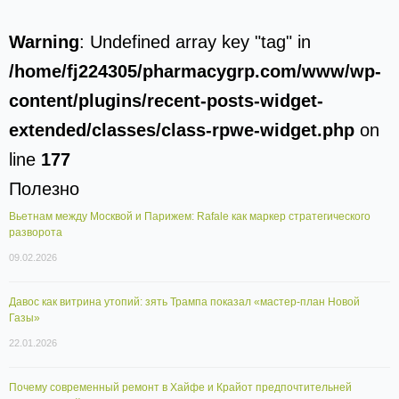
Warning
: Undefined array key "tag" in
/home/fj224305/pharmacygrp.com/www/wp-
content/plugins/recent-posts-widget-
extended/classes/class-rpwe-widget.php
on
line
177
Полезно
Вьетнам между Москвой и Парижем: Rafale как маркер стратегического
разворота
09.02.2026
Давос как витрина утопий: зять Трампа показал «мастер-план Новой
Газы»
22.01.2026
Почему современный ремонт в Хайфе и Крайот предпочтительней