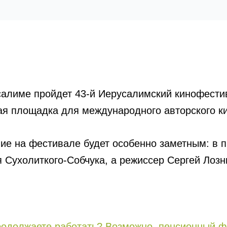
усалиме пройдет 43-й Иерусалимский кинофести
ая площадка для международного авторского к
твие на фестивале будет особенно заметным: 
 Сухолиткого-Собчука, а режиссер Сергей Лоз
родолжаете работать? Возможно, пенсионный ф