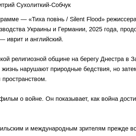
митрий Сухолиткий-Собчук
грамме — «Тиха повінь / Silent Flood» режиссе
водства Украины и Германии, 2025 года, прод
— иврит и английский.
кой религиозной общине на берегу Днестра в З
х жизнь нарушают природные бедствия, но зате
м пространством.
фильм о войне. Он показывает, как война дости
аильским и международным зрителям прежде все