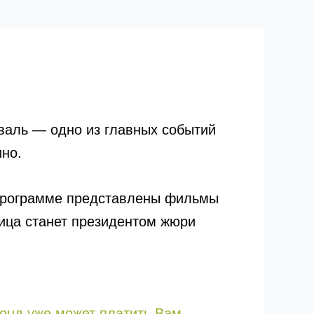
валь — одно из главных событий
ино.
в программе представлены фильмы
ница станет президентом жюри
онд уже может платить Вам