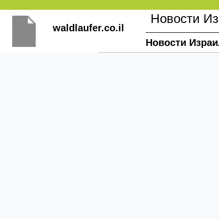
Перейти
Новости И
к
waldlaufer.co.il
содержимому
Новости Израи