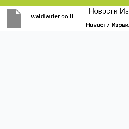
Перейти
Новости И
к
waldlaufer.co.il
содержимому
Новости Израи