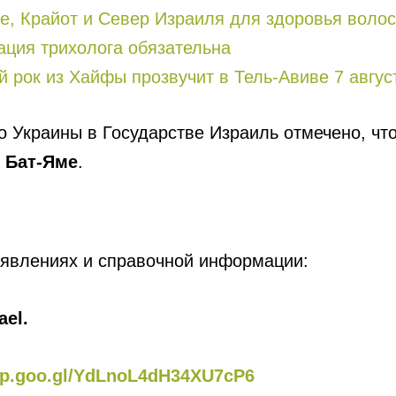
и Север Израиля для здоровья волос ( טיפול פרפ ): кому она мо
ация трихолога обязательна
ий рок из Хайфы прозвучит в Тель-Авиве 7 авгус
о Украины в Государстве Израиль
отмечено, чт
в Бат-Яме
.
ъявлениях и справочной информации:
ael.
pp.goo.gl/YdLnoL4dH34XU7cP6