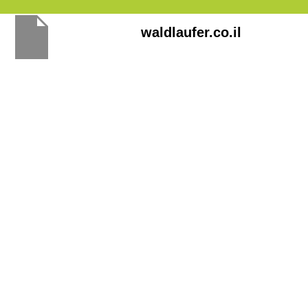
Перейти
waldlaufer.co.il
к
содержимому