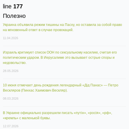
line
177
Полезно
Украина объявила режим тишины на Пасху, но оставила за собой право
на мгновенный ответ в случае провокаций.
11.04.2026
Израиль критикует список ООН по сексуальному насилию, считая его
политическим ударом. В Иерусалиме это вызывает острые споры и
недовольство.
28.05.2026
10 июня отмечает день рождения легендарный «Дід Панас» — Петро
Вескляров (Пинхас Хаимович Вескляр).
08.03.2026
В Украине официально разрешили писать «путін», «росія», «рф»,
«кремль» с маленькой буквы.
12.07.2026