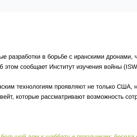
ые разработки в борьбе с иранскими дронами, 
б этом сообщает Институт изучения войны (ISW
инским технологиям проявляют не только США, н
увейт, которые рассматривают возможность сот
е большой дом к шаббату и праздникам: беседа