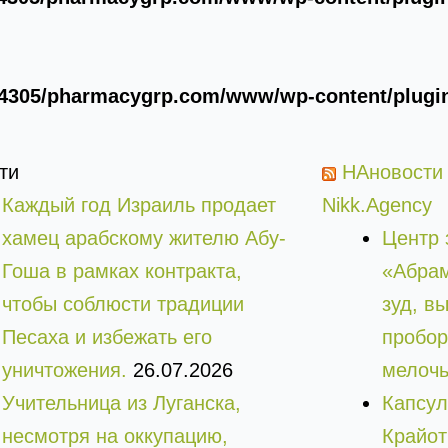
4305/pharmacygrp.com/www/wp-content/plugins
ти
НАновости
Каждый год Израиль продает
Nikk.Agency
хамец арабскому жителю Абу-
Центр 
Гоша в рамках контракта,
«Абрaм
чтобы соблюсти традиции
зуд, в
Песаха и избежать его
пробор
уничтожения.
26.07.2026
мелоч
Учительница из Луганска,
Капсул
несмотря на оккупацию,
Крайот