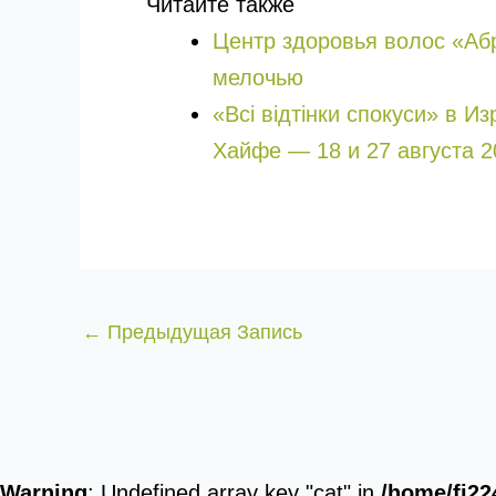
Читайте также
Центр здоровья волос «Аб
мелочью
«Всі відтінки спокуси» в И
Хайфе — 18 и 27 августа 2
←
Предыдущая Запись
Warning
: Undefined array key "cat" in
/home/fj22