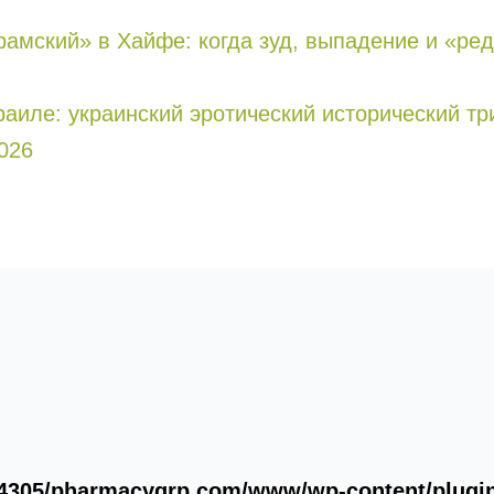
рaмский» в Хайфе: когда зуд, выпадение и «р
зраиле: украинский эротический исторический т
026
4305/pharmacygrp.com/www/wp-content/plugins