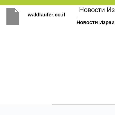
Перейти
Новости И
к
waldlaufer.co.il
содержимому
Новости Израи