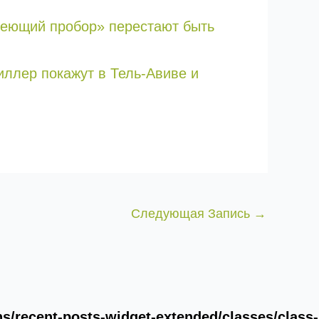
едеющий пробор» перестают быть
риллер покажут в Тель-Авиве и
Следующая Запись
→
/recent-posts-widget-extended/classes/class-