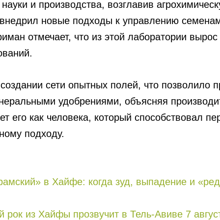
 науки и производства, возглавив агрохимичес
 внедрил новые подходы к управлению семенам
риман отмечает, что из этой лаборатории вырос
ований.
 создании сети опытных полей, что позволило 
инеральными удобрениями, объясняя производит
ет его как человека, который способствовал пе
чному подходу.
рaмский» в Хайфе: когда зуд, выпадение и «р
ий рок из Хайфы прозвучит в Тель-Авиве 7 авгус