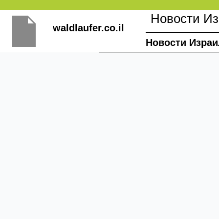
Перейти
Новости И
к
waldlaufer.co.il
содержимому
Новости Израи