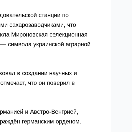
довательской станции по
ыми сахарозаводчиками, что
никла Мироновская селекционная
 — символа украинской аграрной
вовал в создании научных и
тмечает, что он поверил в
ерманией и Австро-Венгрией,
аграждён германским орденом.