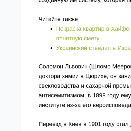
созданную им систему, которая п
Читайте также
Покраска квартир в Хайфе 
понятную смету
Украинский стендап в Изра
Соломон Львович (Шломо Меерови
доктора химии в Цюрихе, он зан
свёкловодства и сахарной промыш
антисемитизмом: в 1898 году ем
институте из-за его вероисповед
Переезд в Киев в 1901 году ста