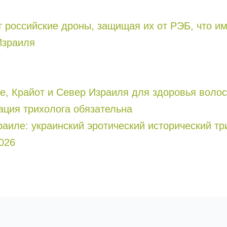
т российские дроны, защищая их от РЭБ, что и
Израиля
и Север Израиля для здоровья волос ( טיפול פרפ ): кому она мо
ация трихолога обязательна
зраиле: украинский эротический исторический т
026