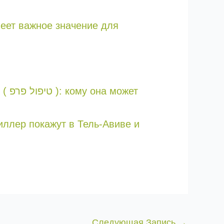
меет важное значение для
жет
риллер покажут в Тель-Авиве и
Следующая Запись
→