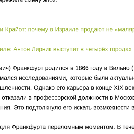
ережила смену эпох.
и Крайот: почему в Израиле продают не «маляр
иле: Антон Лирник выступит в четырёх городах 
ч) Франкфурт родился в 1866 году в Вильно (
имался исследованиями, которые были актуальн
ленности. Однако его карьера в конце XIX век
у отказали в профессорской должности в Моско
ания. Это подтолкнуло его искать возможности в
л для Франкфурта переломным моментом. В теч