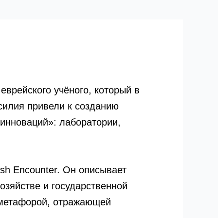
врейского учёного, который в
силия привели к созданию
оинноваций»: лаборатории,
sh Encounter. Он описывает
хозяйстве и государственной
 метафорой, отражающей