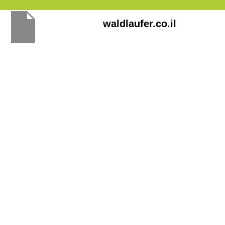
Перейти
waldlaufer.co.il
к
содержимому