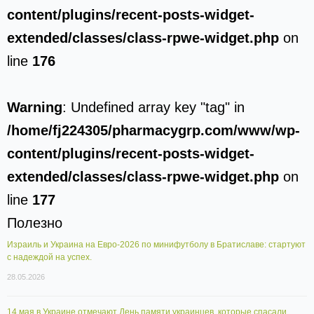
content/plugins/recent-posts-widget-
extended/classes/class-rpwe-widget.php
on
line
176
Warning
: Undefined array key "tag" in
/home/fj224305/pharmacygrp.com/www/wp-
content/plugins/recent-posts-widget-
extended/classes/class-rpwe-widget.php
on
line
177
Полезно
Израиль и Украина на Евро-2026 по минифутболу в Братиславе: стартуют
с надеждой на успех.
28.05.2026
14 мая в Украине отмечают День памяти украинцев, которые спасали