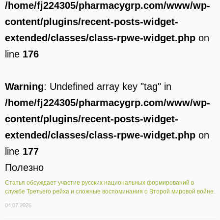
/home/fj224305/pharmacygrp.com/www/wp-
content/plugins/recent-posts-widget-
extended/classes/class-rpwe-widget.php
on
line
176
Warning
: Undefined array key "tag" in
/home/fj224305/pharmacygrp.com/www/wp-
content/plugins/recent-posts-widget-
extended/classes/class-rpwe-widget.php
on
line
177
Полезно
Статья обсуждает участие русских национальных формирований в
службе Третьего рейха и сложные воспоминания о Второй мировой войне.
04.07.2026