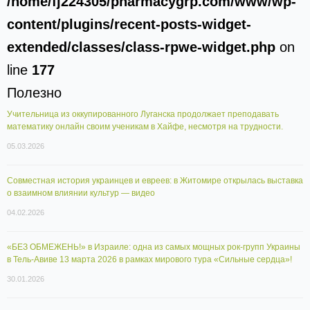
/home/fj224305/pharmacygrp.com/www/wp-
content/plugins/recent-posts-widget-
extended/classes/class-rpwe-widget.php
on
line
177
Полезно
Учительница из оккупированного Луганска продолжает преподавать
математику онлайн своим ученикам в Хайфе, несмотря на трудности.
05.03.2026
Совместная история украинцев и евреев: в Житомире открылась выставка
о взаимном влиянии культур — видео
04.02.2026
«БЕЗ ОБМЕЖЕНЬ!» в Израиле: одна из самых мощных рок-групп Украины
в Тель-Авиве 13 марта 2026 в рамках мирового тура «Сильные сердца»!
30.01.2026