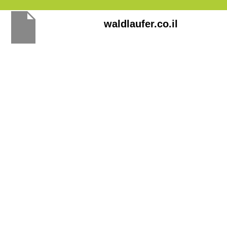
Перейти
waldlaufer.co.il
к
содержимому