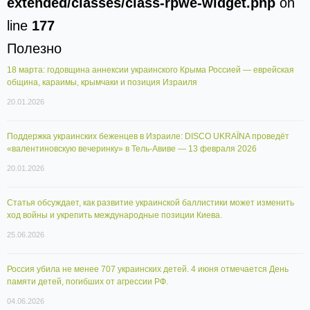
extended/classes/class-rpwe-widget.php
on
line
177
Полезно
18 марта: годовщина аннексии украинского Крыма Россией — еврейская
община, караимы, крымчаки и позиция Израиля
20.01.2026
Поддержка украинских беженцев в Израиле: DISCO UKRAЇNA проведёт
«валентиновскую вечеринку» в Тель-Авиве — 13 февраля 2026
20.01.2026
Статья обсуждает, как развитие украинской баллистики может изменить
ход войны и укрепить международные позиции Киева.
25.06.2026
Россия убила не менее 707 украинских детей. 4 июня отмечается День
памяти детей, погибших от агрессии РФ.
04.06.2026