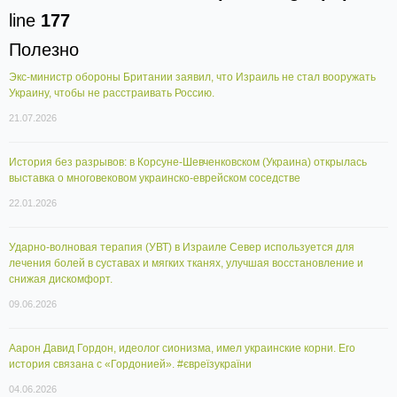
line
177
Полезно
Экс-министр обороны Британии заявил, что Израиль не стал вооружать
Украину, чтобы не расстраивать Россию.
21.07.2026
История без разрывов: в Корсуне-Шевченковском (Украина) открылась
выставка о многовековом украинско-еврейском соседстве
22.01.2026
Ударно-волновая терапия (УВТ) в Израиле Север используется для
лечения болей в суставах и мягких тканях, улучшая восстановление и
снижая дискомфорт.
09.06.2026
Аарон Давид Гордон, идеолог сионизма, имел украинские корни. Его
история связана с «Гордонией». #євреїзукраїни
04.06.2026