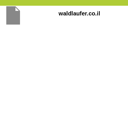
Перейти
waldlaufer.co.il
к
содержимому