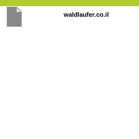
Перейти
waldlaufer.co.il
к
содержимому