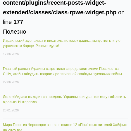
content/plugins/recent-posts-widget-
extended/classes/class-rpwe-widget.php
on
line
177
Полезно
Израильский журналист и писатель, потомок цадика, выпустил книгу о
украинском борще. Рекомендуем!
17.06.2026
Главный раввин Украины встретился с представителями Посольства
США, чтобы обсудить вопросы религиозной свободы в условиях войны.
22.06.2026
Дело «Мидас» выходит за пределы Украины: фигурантов могут объявить
в розыск Интерпола
26.01.2026
Мира Гросс из Черновцов вошла в список 12 «Почётных жителей Хайфы»
на 2025 год.