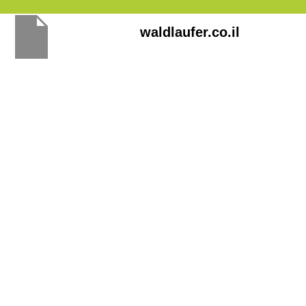
Перейти
waldlaufer.co.il
к
содержимому