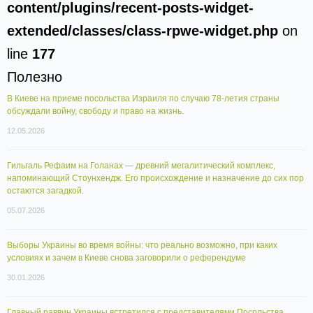
content/plugins/recent-posts-widget-
extended/classes/class-rpwe-widget.php
on
line
177
Полезно
В Киеве на приеме посольства Израиля по случаю 78-летия страны
обсуждали войну, свободу и право на жизнь.
12.05.2026
Гильгаль Рефаим на Голанах — древний мегалитический комплекс,
напоминающий Стоунхендж. Его происхождение и назначение до сих пор
остаются загадкой.
05.07.2026
Выборы Украины во время войны: что реально возможно, при каких
условиях и зачем в Киеве снова заговорили о референдуме
30.01.2026
Главный раввин Украины встретился с представителями Посольства