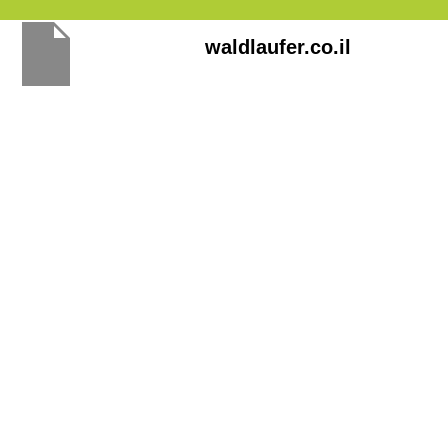
Перейти
waldlaufer.co.il
к
содержимому