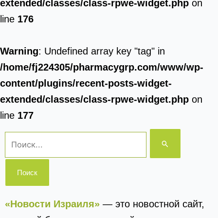
extended/classes/class-rpwe-widget.php
on
line
176
Warning
: Undefined array key "tag" in
/home/fj224305/pharmacygrp.com/www/wp-
content/plugins/recent-posts-widget-
extended/classes/class-rpwe-widget.php
on
line
177
Поиск:
«Новости Израиля»
— это новостной сайт,