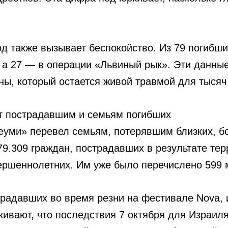
од также вызывает беспокойство. Из 79 погибш
а 27 — в операции «Львиный рык». Эти данные 
ны, который остается живой травмой для тысяч
т пострадавшим и семьям погибших
леуми» перевел семьям, потерявшим близких, б
.309 граждан, пострадавших в результате терр
вершеннолетних. Им уже было перечислено 599 
радавших во время резни на фестивале Nova, и
кивают, что последствия 7 октября для Израил