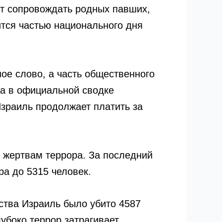
ет сопровождать родных павших,
ится частью национального дня
ное слово, а часть общественного
ра в официальной сводке
Израиль продолжает платить за
 жертвам террора. За последний
ра до 5315 человек.
рства Израиль было убито 4587
лубоко террор затрагивает