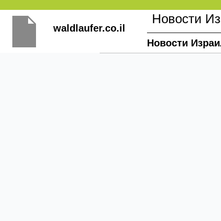
Перейти
Новости И
к
waldlaufer.co.il
содержимому
Новости Израи