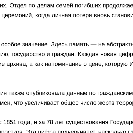
ких. Отдел по делам семей погибших продолжа
 церемоний, когда личная потеря вновь станов
 особое значение. Здесь память — не абстракт
мию, государство и граждан. Каждая новая циф
е архива, а как напоминание о цене, которую 
ия также опубликовала данные по гражданским
имен, что увеличивает общее число жертв терро
с 1851 года, и за 78 лет существования Госуда
дростков. Эта цифра подчеркивает, насколько г