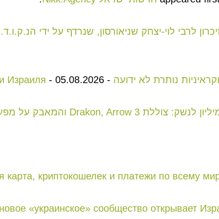
רון לרבי לוי-יצחק שניאורסון, שנרדף על ידי הנ.ק.ו.ד
ראיניות נותרת לא ידועה
-
05.08.2026
-
и Израиля
я карта, криптокошелек и платежи по всему ми
г новое «украинское» сообщество открывает Из