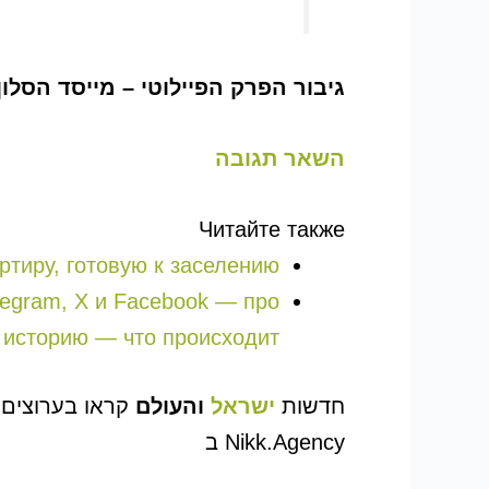
גיבור הפרק הפיילוטי – מייסד הסלון
השאר תגובה
Читайте также
ртиру, готовую к заселению
legram, X и Facebook — про
 историю — что происходит?
חדשות
ישראל
והעולם
קראו בערוצים
נ
Nikk.Agency ב