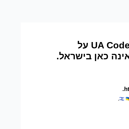
סרטון: “הכר את שלנו”. פבלו גאליך. פרויקט וידאו של UA Code על
ינה כאן בישראל.
.