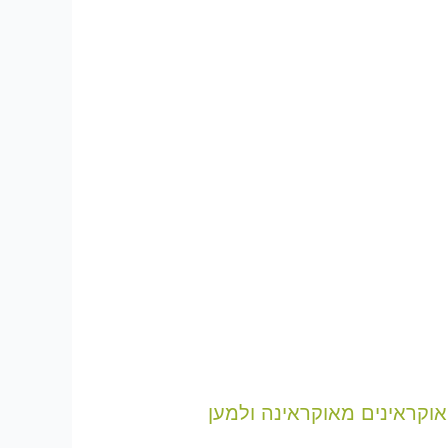
 של UA Code על אוקראינים ויהודים אוקראינים מאוקראינה ולמען