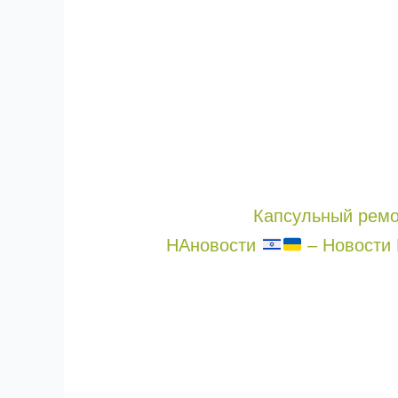
Капсульный ремон
НАновости
– Новости 