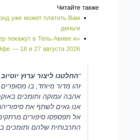
Читайте также
онд уже может платить Вам
деньги
лер покажут в Тель-Авиве и
йфе — 18 и 27 августа 2026
“
החלטנו ליצור ערוץ יוטיוב
זהו מדור מיוחד, בו מסופרים
אהבה עמוקה ותומכים באוקר
אנו גאים לשתף את סיפוריהם
אל תפספסו סיפורים מרתקים 
התרבותית שלהם ותומכים בא