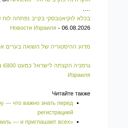
….
בכלא לוקיאנובסקי בקייב נפתחה לוח זיכ
Новости Израиля
-
06.08.2026
מדוע ההיסטוריה של השואה בערים אוק
גרמניה הקצתה לישראל כמעט €800 מיליון לנשק: צוללת Drakon, Arrow 3 והמאבק על מפעל פולקסווגן
Израиля
Читайте также
ру — что важно знать перед
регистрацией
раиль — и приглашает всех