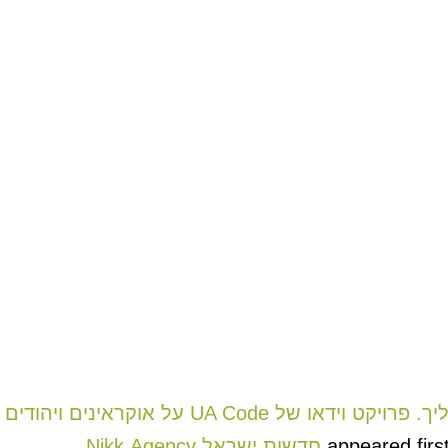
סרטון: “הכר את שלנו”. פבלו גאליך. פרויקט וידאו
.