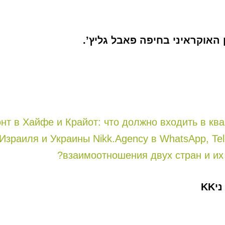
 האוקראיני בחיפה פאבל גליץ’.
т в Хайфе и Крайот: что должно входить в ква
Израиля и Украины Nikk.Agency в WhatsApp, Te
взаимоотношения двух стран и их
יKK