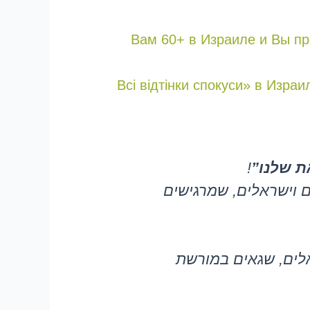
Вам 60+ в Израиле и Вы п
«Всі відтінки спокуси» в Изр
ת שלנו”
!
ים וישראלים, שמרגישים
אלים, שגאים במורשת