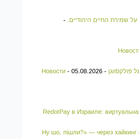
. על שמירת החיים היהודיים.
-
Новост
Новости
-
05.08.2026
-
RedotPay в Израиле: виртуальна
«Ну шо, пішли?» — через хайкин