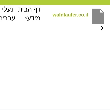
ילוג
דף הבית
נעלי 
תוכן
waldlaufer.co.il
מידע
עברית