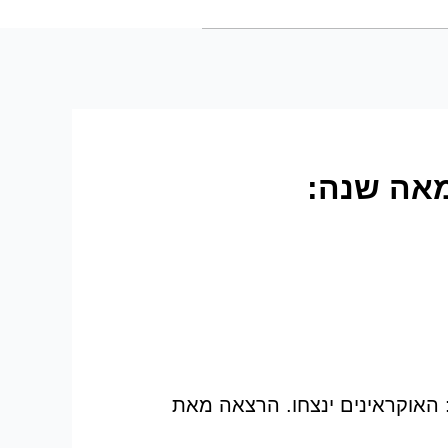
בא את תוצאת ה-‘SVO’ לפני מאה שנה:
 המוביל ניבא את תוצאת ה-“SVO” לפני מאה שנה: האוקראינים ינצחו. הרצאה מאת