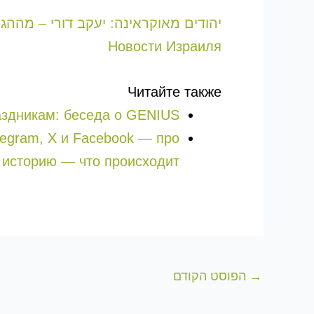
יהודים מאוקראינה: יעקב דורי – מההג
Новости Израиля
Читайте также
аздникам: беседа о GENIUS
legram, X и Facebook — про
 историю — что происходит?
→
הפוסט הקודם