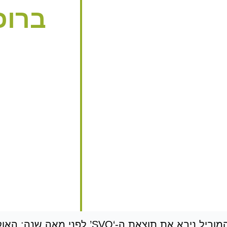
ברוכ
סרטון: “הציוני המוביל ניבא את תוצאת ה-‘O