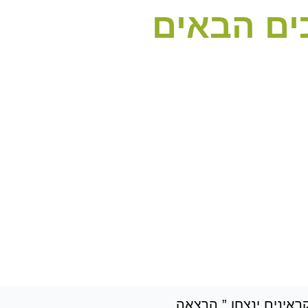
ים הבאים
SV’ לפני מאה שנה: האוקראינים ינצחו.” הרצאה