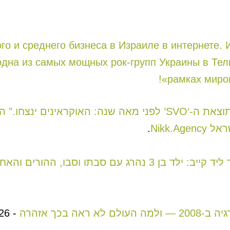
о и среднего бизнеса в Израиле в интернете. 
на из самых мощных рок-групп Украины в Тель
рамках миров
ה מאת ההיסטוריון א. פאלי
.
סבו, ההורים והאח – בבית החולים
ה בכך אזהרה
-
26