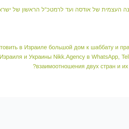
נה העצמית של אודסה ועד לרמטכ”ל הראשון של ישראל
отовить в Израиле большой дом к шаббату и пр
Израиля и Украины Nikk.Agency в WhatsApp, Te
взаимоотношения двух стран и их