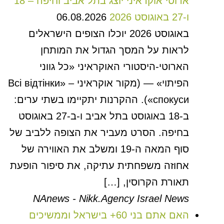
ארוטי אוקראיני יוצג בתל אביב וחיפה – 18
ו-27 באוגוסט 2026
06.08.2026
באוגוסט 2026 יוכלו הצופים הישראלים
לראות על המסך הגדול את המותחן
הארוטי-היסטורי האוקראיני «כל גווני
הפיתוי» — (מקור אוקראיני – «Всі відтінки
спокуси»). ההקרנות יתקיימו בשתי ערים:
ב-18 באוגוסט בתל אביב ו-ב-27 באוגוסט
בחיפה. הסרט מעביר את הצופה ללביב של
סוף המאה ה-19 ומשלב את האווירה של
אחוזה משפחתית עתיקה, את סיפור הופעת
תאורת הקרוסין, […]
NAnews - Nikk.Agency Israel News
האם אתם בני 60+ בישראל וממשיכים