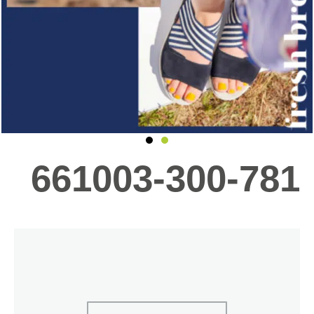
661003-300-781
כמות
של
661003-
300-