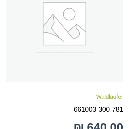
781
Waldläufer
661003-300-781
₪
640.00