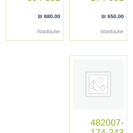
₪
680.00
₪
650.00
Waldläufer
Waldläufer
482007-
174-243