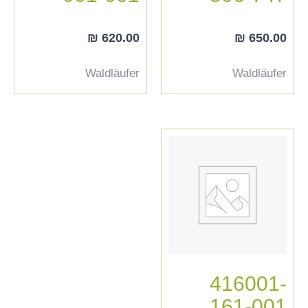
₪
620.00
₪
650.00
Waldläufer
Waldläufer
416001-
161-001