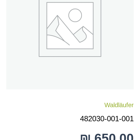
001
Waldläufer
482030-001-001
₪
650.00