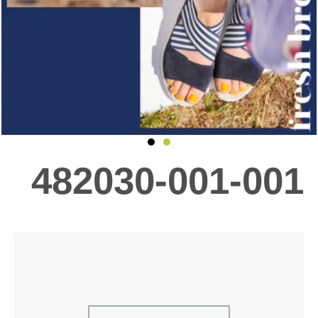
482030-001-001
כמות
של
482030-
001-