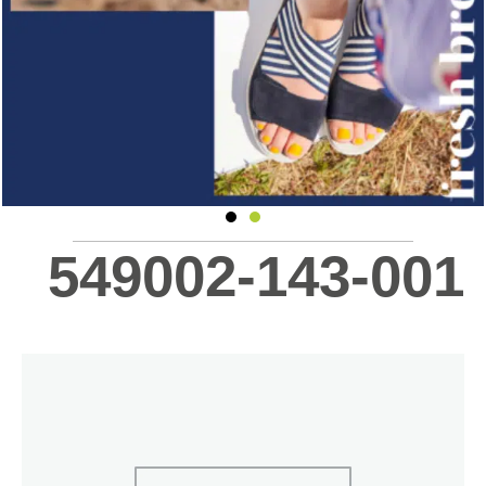
549002-143-001
כמות
של
549002-
143-