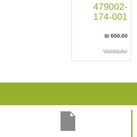
479002-
174-001
₪
650.00
Waldläufer