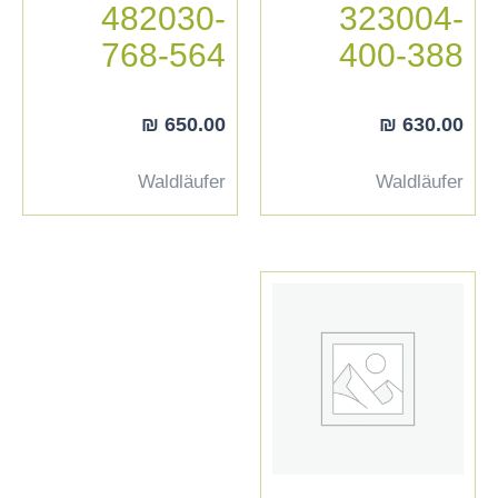
482030-
323004-
768-564
400-388
₪
650.00
₪
630.00
Waldläufer
Waldläufer