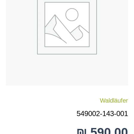
001
Waldläufer
549002-143-001
₪
590.00