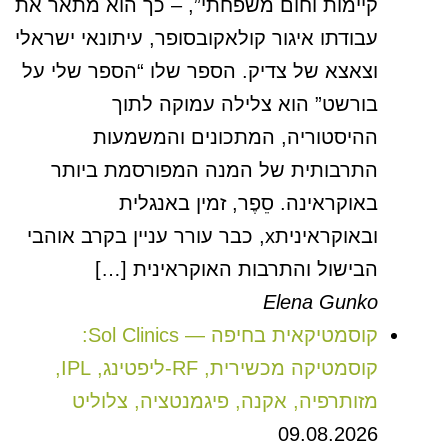
קיימות וחום משפחתי”, – כך הוא מתאר את
עבודתו איגור קולאקובסופר, עיתונאי ישראלי
וצאצא של צדיק. הספר שלו “הספר שלי על
בורשט” הוא צלילה עמוקה לתוך
ההיסטוריה, המתכונים והמשמעות
התרבותית של המנה המפורסמת ביותר
באוקראינה. סֵפֶר, זמין באנגלית
ובאוקראיניתx, כבר עורר עניין בקרב אוהבי
הבישול והתרבות האוקראינית […]
Elena Gunko
קוסמטיקאית בחיפה — Sol Clinics:
קוסמטיקה מכשירית, RF-ליפטינג, IPL,
מזותרפיה, אקנה, פיגמנטציה, צלוליט
09.08.2026