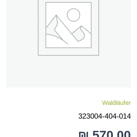
014
Waldläufer
323004-404-014
₪
570.00