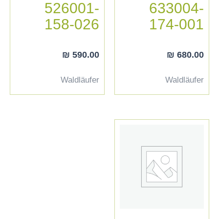
526001-
633004-
158-026
174-001
₪
590.00
₪
680.00
Waldläufer
Waldläufer