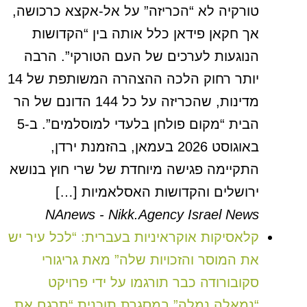
טורקיה לא “הכריזה” על אל-אקצא כרכושה,
אך חקאן פידאן כלל אותה בין “הקדושות
הנוגעות לערכים של העם הטורקי”. הרבה
יותר רחוק הלכה ההצהרה המשותפת של 14
מדינות, שהכריזה על כל 144 הדונם של הר
הבית “מקום פולחן בלעדי למוסלמים”. ב-5
באוגוסט 2026 בעמאן, בהזמנת ירדן,
התקיימה פגישה מיוחדת של שרי חוץ בנושא
ירושלים והקדושות האסלאמיות […]
NAnews - Nikk.Agency Israel News
קלאסיקות אוקראיניות בעברית: “לכל עיר יש
את המוסר והזכויות שלה” מאת גריגורי
סקובורודה כבר תורגמו על ידי פרויקט
“נמאלה נְמָלָה” במסגרת תוכנית “תרגם את