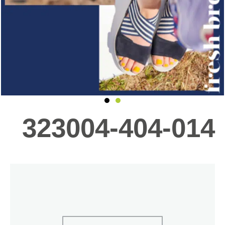
323004-404-014
כמות
של
323004-
404-