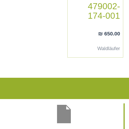
479002-
174-001
₪
650.00
Waldläufer