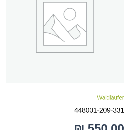
331
Waldläufer
448001-209-331
₪
550.00