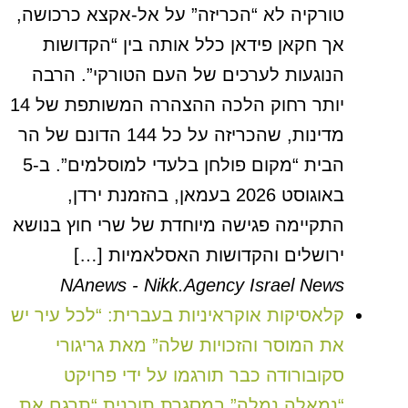
טורקיה לא “הכריזה” על אל-אקצא כרכושה,
אך חקאן פידאן כלל אותה בין “הקדושות
הנוגעות לערכים של העם הטורקי”. הרבה
יותר רחוק הלכה ההצהרה המשותפת של 14
מדינות, שהכריזה על כל 144 הדונם של הר
הבית “מקום פולחן בלעדי למוסלמים”. ב-5
באוגוסט 2026 בעמאן, בהזמנת ירדן,
התקיימה פגישה מיוחדת של שרי חוץ בנושא
ירושלים והקדושות האסלאמיות […]
NAnews - Nikk.Agency Israel News
קלאסיקות אוקראיניות בעברית: “לכל עיר יש
את המוסר והזכויות שלה” מאת גריגורי
סקובורודה כבר תורגמו על ידי פרויקט
“נמאלה נְמָלָה” במסגרת תוכנית “תרגם את