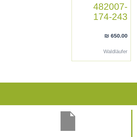
482007-
174-243
₪
650.00
Waldläufer