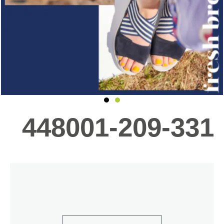
448001-209-331
כמות
של
448001-
209-