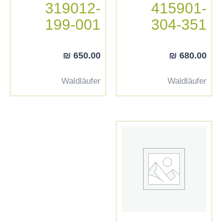
319012-
415901-
199-001
304-351
₪
650.00
₪
680.00
Waldläufer
Waldläufer