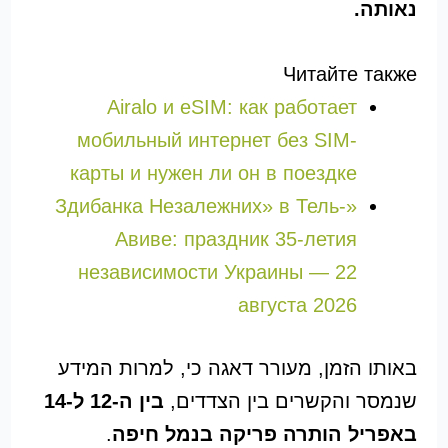
נאותה.
Читайте также
Airalo и eSIM: как работает
мобильный интернет без SIM-
карты и нужен ли он в поездке
«Здибанка Незалежних» в Тель-
Авиве: праздник 35-летия
независимости Украины — 22
августа 2026
באותו הזמן, מעורר דאגה כי, למרות המידע
שנמסר והקשרים בין הצדדים,
בין ה-12 ל-14
באפריל הותרה פריקה בנמל חיפה
.