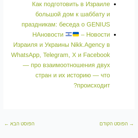
Как подготовить в Израиле
большой дом к шаббату и
праздникам: беседа о GENIUS
НАновости
– Новости
Израиля и Украины Nikk.Agency в
WhatsApp, Telegram, X и Facebook
— про взаимоотношения двух
стран и их историю — что
происходит?
→
הפוסט הקודם
הפוסט הבא
←