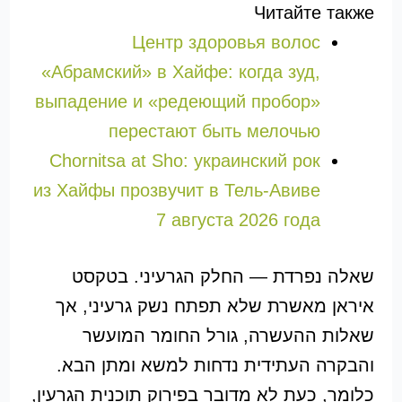
Читайте также
Центр здоровья волос
«Абрaмский» в Хайфе: когда зуд,
выпадение и «редеющий пробор»
перестают быть мелочью
Chornitsa at Sho: украинский рок
из Хайфы прозвучит в Тель-Авиве
7 августа 2026 года
שאלה נפרדת — החלק הגרעיני. בטקסט
איראן מאשרת שלא תפתח נשק גרעיני, אך
שאלות ההעשרה, גורל החומר המועשר
והבקרה העתידית נדחות למשא ומתן הבא.
כלומר, כעת לא מדובר בפירוק תוכנית הגרעין,