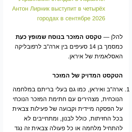
Антон Лирник выступит в четырёх
городах в сентябре 2026
להלן —
טקסט המזכר בנוסח שמופץ כעת
כמסמך בן 14 סעיפים בין ארה”ב לרפובליקה
האסלאמית של איראן.
הטקסט המדויק של המזכר
ארה”ב ואיראן, כמו גם בעלי בריתם במלחמה
הנוכחית, מצהירים עם חתימת המזכר הנוכחי
על הפסקה מיידית וקבועה של פעילות צבאית
בכל החזיתות, כולל לבנון, ומתחייבים לא
להתחיל מלחמה או כל פעולה צבאית זה נגד