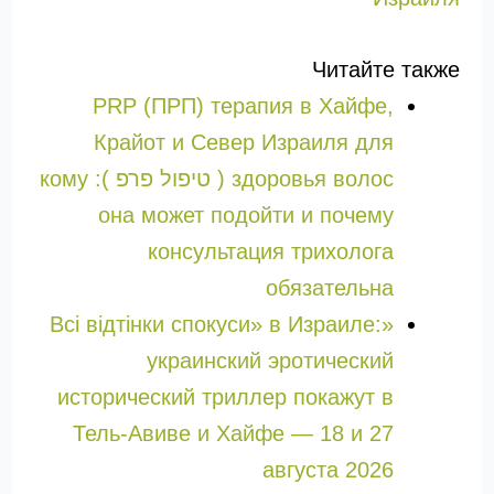
Читайте также
PRP (ПРП) терапия в Хайфе,
Крайот и Север Израиля для
здоровья волос ( טיפול פרפ ): кому
она может подойти и почему
консультация трихолога
обязательна
«Всі відтінки спокуси» в Израиле:
украинский эротический
исторический триллер покажут в
Тель-Авиве и Хайфе — 18 и 27
августа 2026