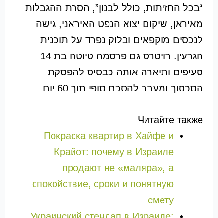
“בכל החזיתות, כולל לבנון”, הסרת ההגבלות
מאיראן, שיקום יצוא הנפט האיראני, גישה
לנכסים מוקפאים ובלוק נפרד על תוכנית
הגרעין. רויטרס גם פרסמה טיוטה בת 14
סעיפים ותיארה אותה כבסיס להפסקת
הסכסוך ומעבר להסכם סופי תוך 60 יום.
Читайте также
Покраска квартир в Хайфе и
Крайот: почему в Израиле
продают не «маляра», а
спокойствие, сроки и понятную
смету
Украинский стендап в Израиле: