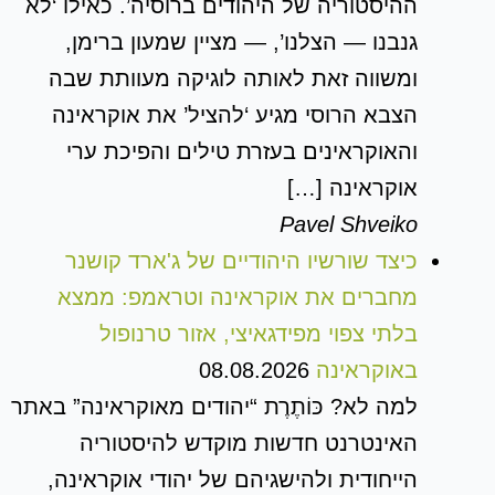
ההיסטוריה של היהודים ברוסיה’. כאילו ‘לא
גנבנו — הצלנו’, — מציין שמעון ברימן,
ומשווה זאת לאותה לוגיקה מעוותת שבה
הצבא הרוסי מגיע ‘להציל’ את אוקראינה
והאוקראינים בעזרת טילים והפיכת ערי
אוקראינה […]
Pavel Shveiko
כיצד שורשיו היהודיים של ג'ארד קושנר
מחברים את אוקראינה וטראמפ: ממצא
בלתי צפוי מפידגאיצי, אזור טרנופול
באוקראינה
08.08.2026
למה לא? כּוֹתֶרֶת “יהודים מאוקראינה” באתר
האינטרנט חדשות מוקדש להיסטוריה
הייחודית ולהישגיהם של יהודי אוקראינה,