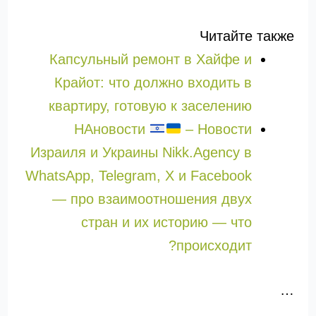
Читайте также
Капсульный ремонт в Хайфе и
Крайот: что должно входить в
квартиру, готовую к заселению
НАновости
– Новости
Израиля и Украины Nikk.Agency в
WhatsApp, Telegram, X и Facebook
— про взаимоотношения двух
стран и их историю — что
происходит?
…