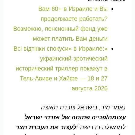
Вам 60+ в Израиле и Вы
продолжаете работать?
Возможно, пенсионный фонд уже
может платить Вам деньги
«Всі відтінки спокуси» в Израиле:
украинский эротический
исторический триллер покажут в
Тель-Авиве и Хайфе — 18 и 27
августа 2026
נאמר מיד, בישראל צוברת תאוצה
עצומה/פנייה פתוחה של אזרחי ישראל
לממשלה בדרישה “
לעצור את העברת חצר