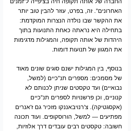
החברה של אותה תקופה חיה בציפייה ל”זמנים
האחרונים”. זה, בפרט, עוזר להבין טוב יותר
את ההקשר שבו נולדה הנצרות המוקדמת:
בתחילה היא נראתה כאחת התנועות בתוך
היהדות של אותה תקופה, והמגילות מדגימות
את המגוון של תנועות דומות.
בנוסף, בין המגילות ישנם סוגים שונים מאוד
של מסמכים: מספרים תנ”כיים (למשל,
נבואיים) ועד טקסטים שניתן לכנותם לא
קנוניים, וכן פרשנויות לספרים תנ”כיים
(אקסגטיקה). צ’רנויבאננקו מזכיר גם ז’אנרים
מפתיעים — למשל, הורוסקופים. ועוד תכונה
חשובה: טקסטים רבים עובדים דרך אלוזיות,