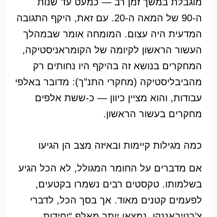
מוגבלת במשך זמן רב — כמעט עד שנות
ה-90 של המאה ה-20. עם זאת, היקף התגובה
המדעית היה עצום. המומחה אומר שבמהלך
העשור הראשון לקיומה של הקומראניסטיקה,
המחקרים בנושא זה בהיקף היו נחותים רק
מהביבליסטיקה (מחקרי התנ”ך): מדובר באלפי
עבודות, והוא מציין כיוון — כ-ששת אלפים
מחקרים בעשור הראשון.
כמה מגילות קיימות ובאיזה מצב הן הגיעו
אם מדברים על החומר המגולל, לא הכל הגיע
בשלמותו. טקסטים רבים נשמרו בקטעים,
לפעמים קטנים מאוד. אך בסך הכל, לדברי
צ’רנויבאננקו, נמצאו יותר מאלף “יחידות