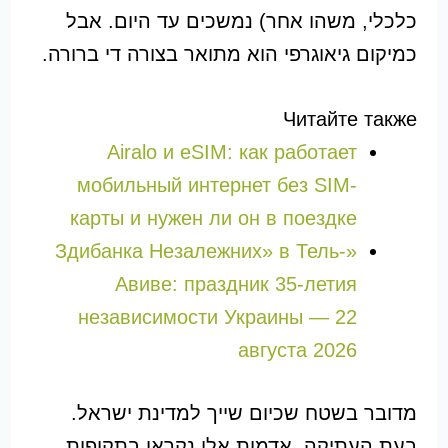
כלכלי, משהו אחר) נמשכים עד היום. אבל
כמיקום גיאוגרפי הוא מתואר בצורה די ברורה.
Читайте также
Airalo и eSIM: как работает
мобильный интернет без SIM-
карты и нужен ли он в поездке
«Здибанка Незалежних» в Тель-
Авиве: праздник 35-летия
независимости Украины — 22
августа 2026
מדובר בשטח שכיום שייך למדינת ישראל.
בעת העתיקה, אדמות אלו נקראו בתקופות